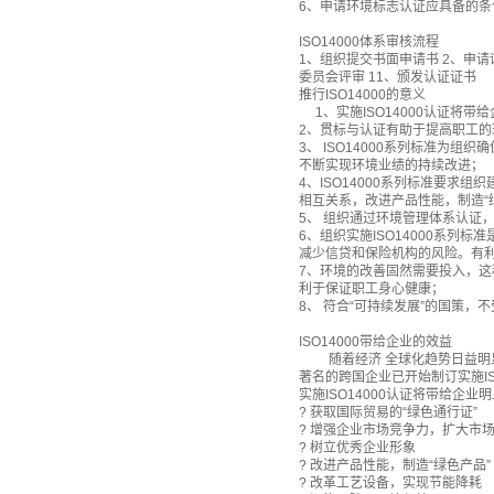
6、申请环境标志认证应具备的条
ISO14000体系审核流程
1、组织提交书面申请书 2、申请
委员会评审 11、颁发认证证书
推行ISO14000的意义
1、实施ISO14000认证将带
2、贯标与认证有助于提高职工
3、 ISO14000系列标准
不断实现环境业绩的持续改进；
4、ISO14000系列标准要
相互关系，改进产品性能，制造“
5、 组织通过环境管理体系认
6、组织实施ISO14000系
减少信贷和保险机构的风险。有利
7、环境的改善固然需要投入，
利于保证职工身心健康；
8、 符合“可持续发展”的国策
ISO14000带给企业的效益
随着经济 全球化趋势日益明显
著名的跨国企业已开始制订实施IS
实施ISO14000认证将带给企业
? 获取国际贸易的“绿色通行证”
? 增强企业市场竞争力，扩大市
? 树立优秀企业形象
? 改进产品性能，制造“绿色产品”
? 改革工艺设备，实现节能降耗