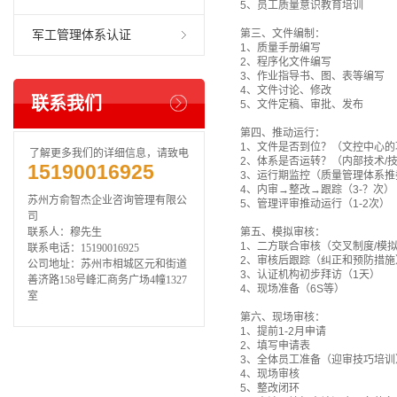
5、员工质量意识教育培训
第三、文件编制：
军工管理体系认证
1、质量手册编写
2、程序化文件编写
3、作业指导书、图、表等编写
4、文件讨论、修改
联系我们
5、文件定稿、审批、发布
第四、推动运行：
1、文件是否到位？（文控中心的
了解更多我们的详细信息，请致电
2、体系是否运转？（内部技术/
15190016925
3、运行期监控（质量管理体系推
4、内审→整改→跟踪（3-？次）
苏州方俞智杰企业咨询管理有限公
5、管理评审推动运行（1-2次）
司
联系人：穆先生
第五、模拟审核：
1、二方联合审核（交叉制度/模
联系电话：15190016925
2、审核后跟踪（纠正和预防措施
公司地址：苏州市相城区元和街道
3、认证机构初步拜访（1天）
善济路158号峰汇商务广场4幢1327
4、现场准备（6S等）
室
第六、现场审核：
1、提前1-2月申请
2、填写申请表
3、全体员工准备（迎审技巧培训
4、现场审核
5、整改闭环