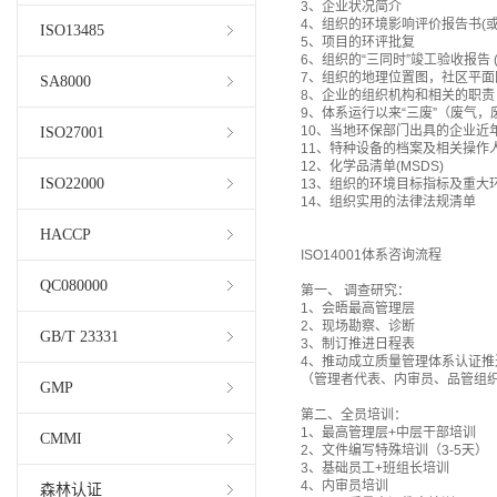
3、企业状况简介
4、组织的环境影响评价报告书(或
ISO13485
5、项目的环评批复
6、组织的“三同时”竣工验收报告
7、组织的地理位置图，社区平面
SA8000
8、企业的组织机构和相关的职责
9、体系运行以来“三废”（废气
10、当地环保部门出具的企业近
ISO27001
11、特种设备的档案及相关操作
12、化学品清单(MSDS)
ISO22000
13、组织的环境目标指标及重大
14、组织实用的法律法规清单
HACCP
ISO14001体系咨询流程
QC080000
第一、 调查研究：
1、会晤最高管理层
2、现场勘察、诊断
GB/T 23331
3、制订推进日程表
4、推动成立质量管理体系认证推
（管理者代表、内审员、品管组
GMP
第二、全员培训：
1、最高管理层+中层干部培训
CMMI
2、文件编写特殊培训（3-5天）
3、基础员工+班组长培训
4、内审员培训
森林认证