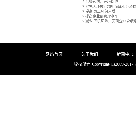
? 污染预防，环境保护
? 避免因环境问题所造成的经济
? 提高 员工环保素质
? 提高企业部管理水平
? 减少 环境风险，实现企业永绩
网站首页
关于我们
新闻中心
版权所有 Copyright(C)200